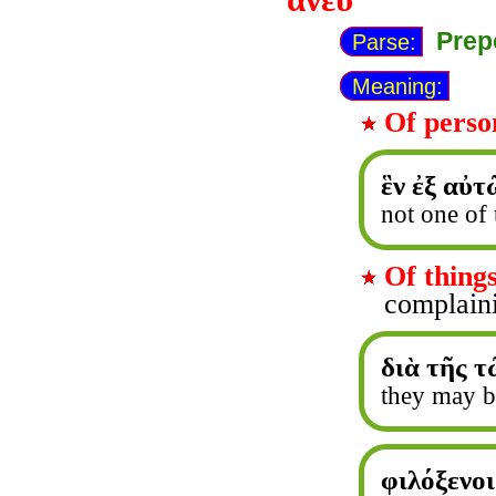
ἄνευ
Prep
Parse:
Meaning:
Of perso
ἓν ἐξ αὐτ
not one of 
Of things
complaini
διὰ τῆς 
they may b
φιλόξενοι