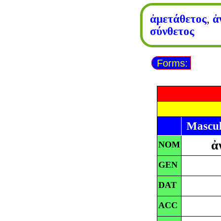
ἀμετάθετος
,
ἀ
σύνθετος
Forms:
Mascul
ἀ
NOM
GEN
DAT
ACC