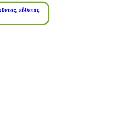
κθετος
,
εὔθετος
,