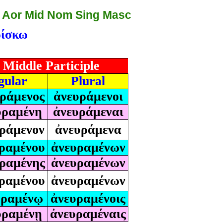
: Aor Mid Nom Sing Masc
ρίσκω
 Middle Participle
gular
Plural
ράμενος
ἀνευράμενοι
υραμένη
ἀνευράμεναι
ράμενον
ἀνευράμενα
ραμένου
ἀνευραμένων
ραμένης
ἀνευραμένων
ραμένου
ἀνευραμένων
υραμένῳ
ἀνευραμένοις
υραμένῃ
ἀνευραμέναις