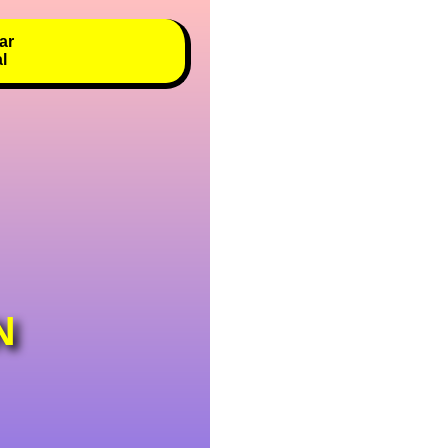
ar
al
N