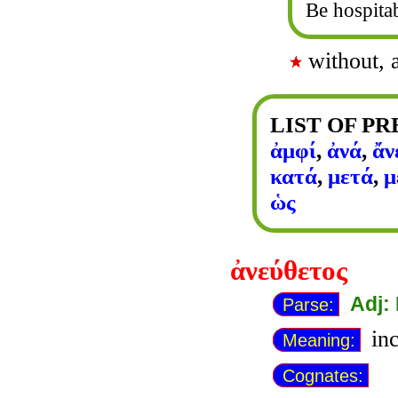
Be hospita
without, 
LIST OF P
ἀμφί
,
ἀνά
,
ἄν
κατά
,
μετά
,
μ
ὡς
ἀνεύθετος
Adj:
Parse:
inc
Meaning:
Cognates: