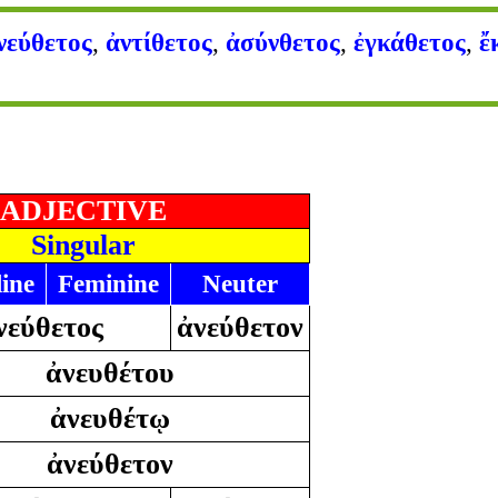
νεύθετος
,
ἀντίθετος
,
ἀσύνθετος
,
ἐγκάθετος
,
ἔ
ADJECTIVE
Singular
ine
Feminine
Neuter
νεύθετος
ἀνεύθετον
ἀνευθέτου
ἀνευθέτῳ
ἀνεύθετον