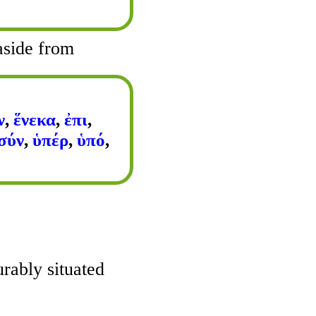
aside from
ν
,
ἕνεκα
,
ἐπι
,
σύν
,
ὑπέρ
,
ὑπό
,
rably situated