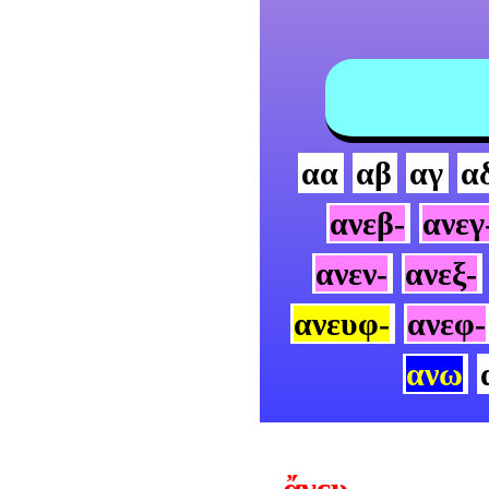
αα
αβ
αγ
α
ανεβ-
ανεγ
ανεν-
ανεξ-
ανευφ-
ανεφ-
ανω