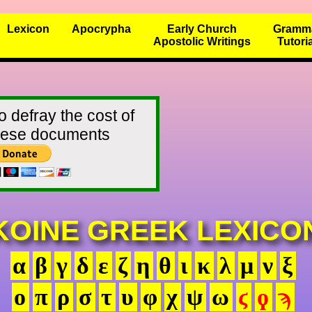
Lexicon
Apocrypha
Early Church
Gramm
Apostolic Writings
Tutori
o defray the cost of
these documents
KOINE GREEK LEXICO
α
β
γ
δ
ε
ζ
η
θ
ι
κ
λ
μ
ν
ξ
ο
π
ρ
σ
τ
υ
φ
χ
ψ
ω
ϛ
ϙ
ϡ