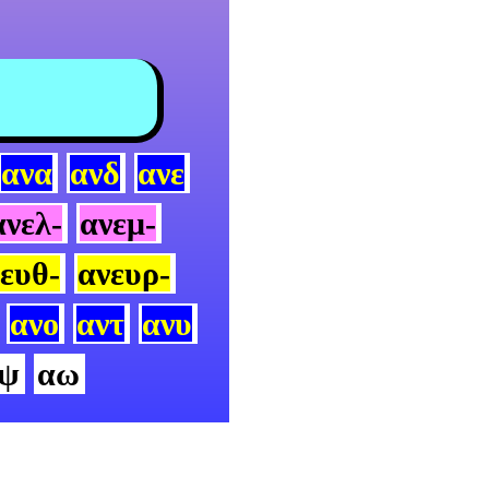
ανα
ανδ
ανε
ανελ-
ανεμ-
ευθ-
ανευρ-
ανο
αντ
ανυ
ψ
αω