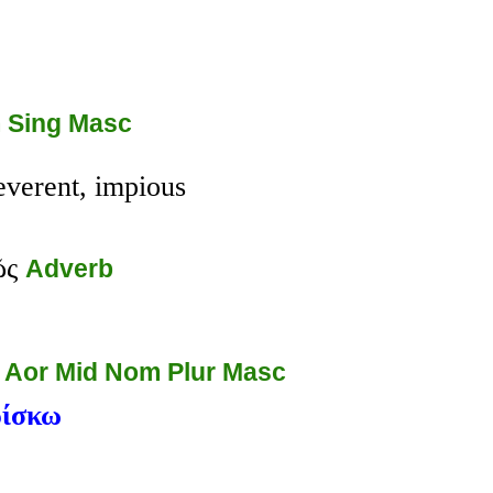
 Sing Masc
reverent, impious
ῶς
Adverb
: Aor Mid Nom Plur Masc
ρίσκω