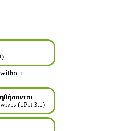
9)
 without
δηθήσονται
wives (1Pet 3:1)