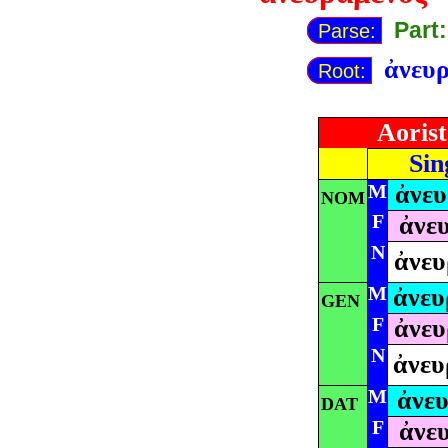
Part
Parse:
ἀνευ
Root:
Aorist
Sin
M
ἀνευ
NOM
F
ἀνε
N
ἀνευ
M
ἀνευ
GEN
F
ἀνευ
N
ἀνευ
M
ἀνε
DAT
F
ἀνε