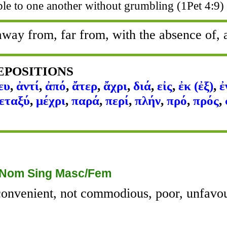
ble to one another without grumbling (1Pet 4:9)
away from, far from, with the absence of, 
REPOSITIONS
ευ
,
ἀντί
,
ἀπό
,
ἄτερ
,
ἄχρι
,
διά
,
εἰς
,
ἐκ (ἐξ)
,
ἐ
εταξύ
,
μέχρι
,
παρά
,
περί
,
πλήν
,
πρό
,
πρός
,
 Nom Sing Masc/Fem
onvenient, not commodious, poor, unfavou