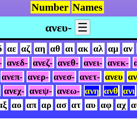
Number
Names
ανευ-
☰
δ
αε
αζ
αη
αθ
αι
ακ
αλ
αμ
αν
-
ανεδ-
ανεζ-
ανεθ-
ανει-
ανεκ-
ανεπ-
ανερ-
ανεσ-
ανετ-
ανευ
αν
ανεχ-
ανεψ-
ανεω-
ανη
ανθ
ανι
αξ
αο
απ
αρ
ασ
ατ
αυ
αφ
αχ
α