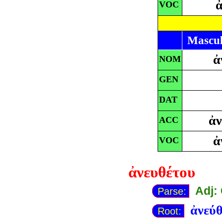
ἀ
VOC
Mascul
ἀ
NOM
GEN
DAT
ἀν
ACC
ἀ
VOC
ἀνευθέτου
Adj:
Parse:
ἀνεύθ
Root: