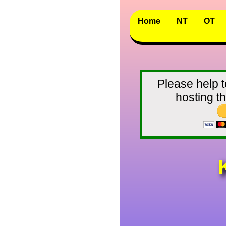
Home
NT
OT
Please help t
hosting 