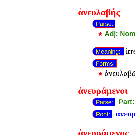
ἀνευλαβής
Parse:
Adj: Nom
ir
Meaning:
Forms:
ἀνευλαβ
ἀνευράμενοι
Part
Parse:
ἀνευ
Root:
ἀνευράμενος