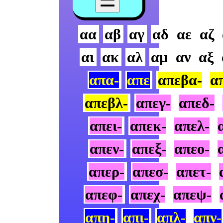
αα
αβ
αγ
αδ
αε
αζ
αι
ακ
αλ
αμ
αν
αξ
απα-
απε
απεβα-
α
απεβλ-
απεγ-
απεδ-
απει-
απεκ-
απελ-
απεν-
απεξ-
απεο-
απερ-
απεσ-
απετ-
απεφ-
απεχ-
απεψ-
απη-
απι-
απλ-
απν-