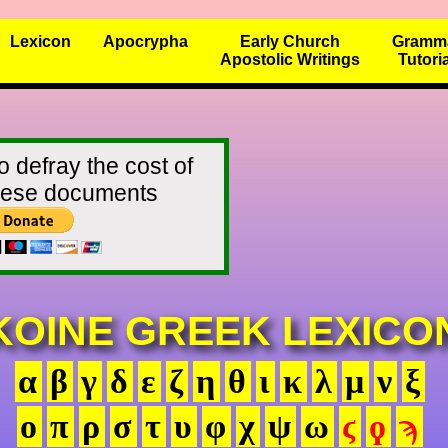
Lexicon
Apocrypha
Early Church
Gramm
Apostolic Writings
Tutori
o defray the cost of
these documents
KOINE GREEK LEXICO
α
β
γ
δ
ε
ζ
η
θ
ι
κ
λ
μ
ν
ξ
ο
π
ρ
σ
τ
υ
φ
χ
ψ
ω
ϛ
ϙ
ϡ