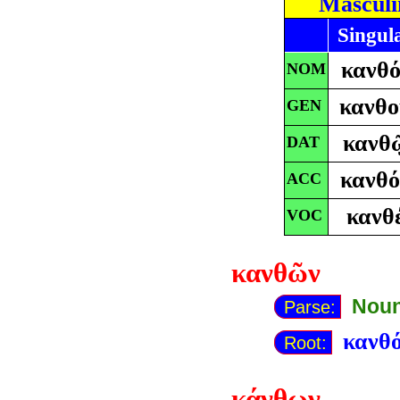
Masculi
Singul
κανθό
NOM
κανθο
GEN
κανθ
DAT
κανθό
ACC
κανθ
VOC
κανθῶν
Noun
Parse:
κανθ
Root:
κάνθων