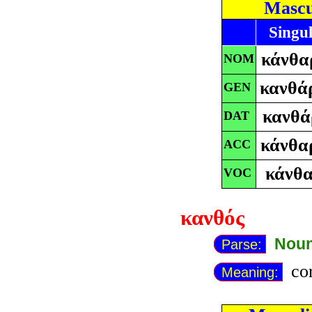
Mascu
Singu
κάνθα
NOM
κανθά
GEN
κανθ
DAT
κάνθα
ACC
κάνθ
VOC
κανθός
Noun
Parse:
cor
Meaning: