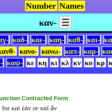
Number
Names
καν-
☰
αγ-
καδ-
καε-
καη-
καθ-
και-
κα
κανθ-
κανο-
κανω-
καπ-
καρ-
κα
-
καψ-
κε
κη
κι
κλ
κν
κο
κρ
unction Contracted Form
 for καὶ ἐάν
or
καὶ ἄν