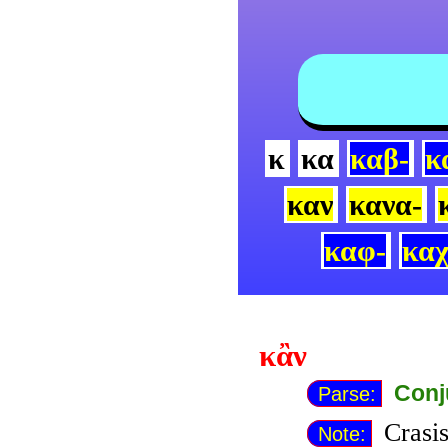
κ
κα
καβ-
κ
καν
κανα-
καφ-
καχ
κἂν
Conj
Parse:
Crasis
Note: