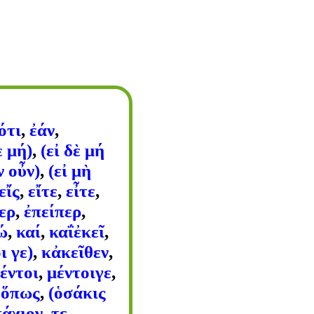
ότι
,
ἐάν
,
ὲ μή)
,
(εἰ δὲ μή
ν οὖν)
,
(εἰ μὴ
εἴς
,
εἴτε
,
εἶτε
,
ερ
,
ἐπείπερ
,
ώ
,
καί
,
καΐἐκεῖ
,
ι γε)
,
κἀκεῖθεν
,
έντοι
,
μέντοιγε
,
,
ὅπως
,
(ὁσάκις
τάχιον
,
τε
,