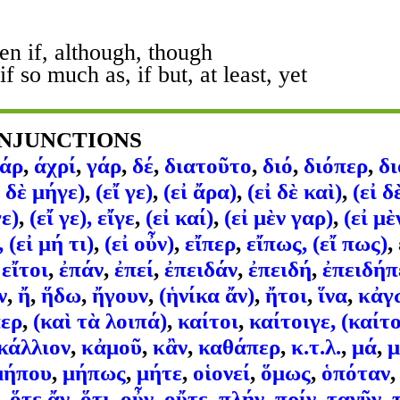
ven if, although, though
if so much as, if but, at least, yet
ONJUNCTIONS
άρ
,
άχρί
,
γάρ
,
δέ
,
διατοῦτο
,
διό
,
διόπερ
,
δι
ἰ δὲ μήγε)
,
(εἴ γε)
,
(εἰ ἄρα)
,
(εἰ δὲ καὶ)
,
(εἰ δ
γε)
,
(εἴ γε), εἴγε
,
(εἰ καί)
,
(εἰ μὲν γαρ)
,
(εἰ μὲ
, (εἰ μή τι)
,
(εἰ οὖν)
,
εἴπερ
,
εἴπως, (εἴ πως)
,
,
εἴτοι
,
ἐπάν
,
ἐπεί
,
ἐπειδάν
,
ἐπειδή
,
ἐπειδήπ
ν
,
ἤ
,
ἥδω
,
ἤγουν
,
(ἡνίκα ἄν)
,
ἤτοι
,
ἵνα
,
κἀγ
περ
,
(καὶ τὰ λοιπά)
,
καίτοι
,
καίτοιγε, (καίτο
κάλλιον
,
κἀμοῦ
,
κἂν
,
καθάπερ
,
κ.τ.λ.
,
μά
,
μ
μήπου
,
μήπως
,
μήτε
,
οἱονεί
,
ὅμως
,
ὁπόταν
,
ὅτε ἄν
,
ὅτι
,
οὖν
,
οὔτε
,
πλήν
,
πρίν
,
τανῦν
,