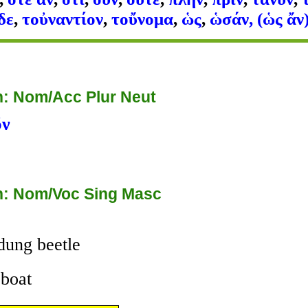
δε
,
τοὐναντίον
,
τοὔνομα
,
ὡς
,
ὡσάν, (ὡς ἄν
: Nom/Acc Plur Neut
ῦν
: Nom/Voc Sing Masc
 dung beetle
 boat