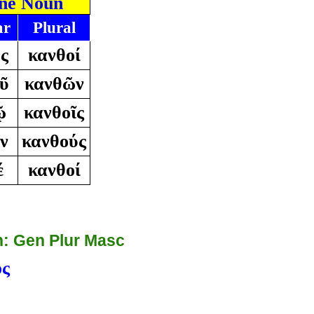
ne Noun
ar
Plural
ς
κανθοί
ῦ
κανθῶν
ῷ
κανθοῖς
ν
κανθούς
έ
κανθοί
: Gen Plur Masc
ός