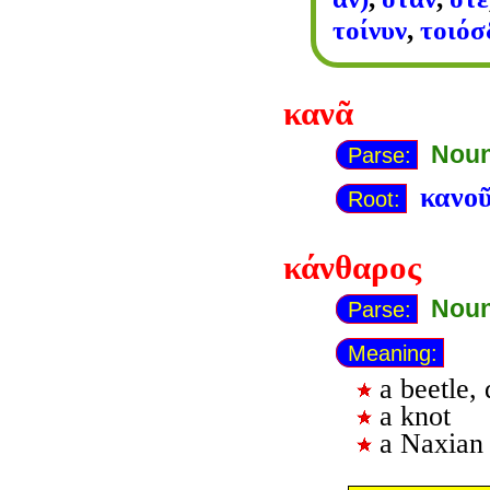
τοίνυν
,
τοιόσ
κανᾶ
Noun
Parse:
κανο
Root:
κάνθαρος
Noun
Parse:
Meaning:
a beetle,
a knot
a Naxian