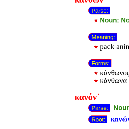
Parse:
Noun: N
Meaning:
pack ani
Forms:
κάνθωνο
κάνθωνα
κανόν᾽
Noun
Parse:
κανώ
Root: