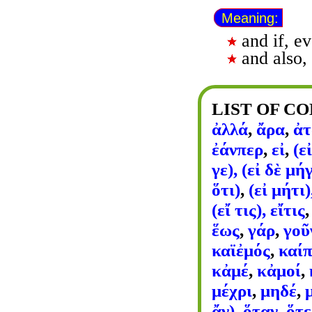
Meaning:
and if, e
and also, 
LIST OF C
ἀλλά
,
ἄρα
,
ἀτ
ἐάνπερ
,
εἰ
,
(ε
γε), (εἰ δὲ μή
ὅτι)
,
(εἰ μήτι)
(εἴ τις), εἴτις
ἕως
,
γάρ
,
γοῦ
καϊἐμός
,
καί
κἀμέ
,
κἀμοί
,
μέχρι
,
μηδέ
,
ἄν)
,
ὅταν
,
ὅτε