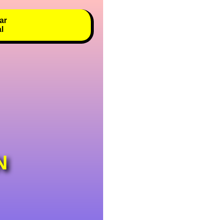
ar
al
N