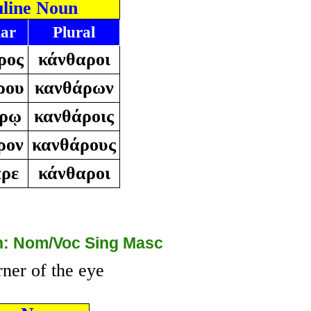
line Noun
lar
Plural
ρος
κάνθαροι
ρου
κανθάρων
άρῳ
κανθάροις
ρον
κανθάρους
αρε
κάνθαροι
: Nom/Voc Sing Masc
ner of the eye