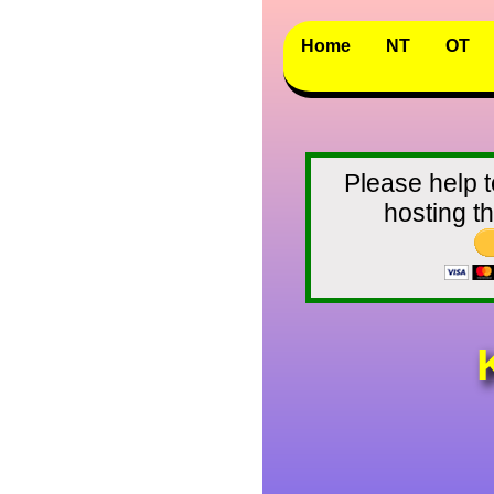
Home
NT
OT
Please help t
hosting 