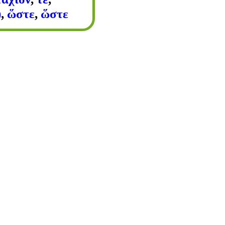
)
,
ὥστε
,
ὥστε