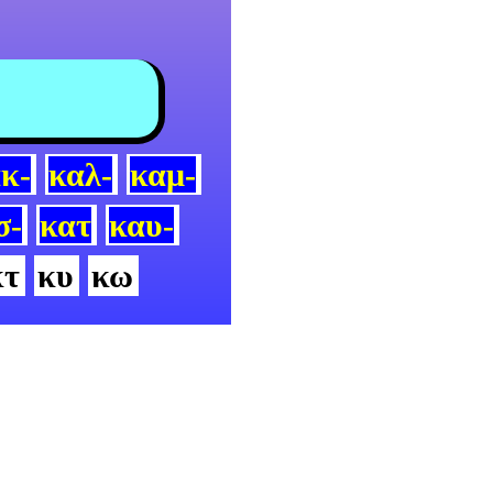
κ-
καλ-
καμ-
σ-
κατ
καυ-
κτ
κυ
κω