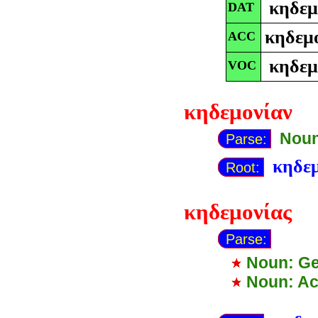
κηδεμ
DAT
κηδεμ
ACC
κηδεμ
VOC
κηδεμονίαν
Noun
Parse:
κηδε
Root:
κηδεμονίας
Parse:
Noun: Ge
Noun: Ac