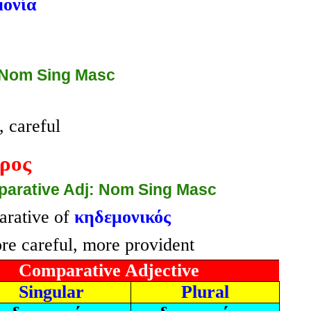
μονία
 Nom Sing Masc
, careful
ρος
arative Adj: Nom Sing Masc
rative of
κηδεμονικός
e careful, more provident
Comparative Adjective
Singular
Plural