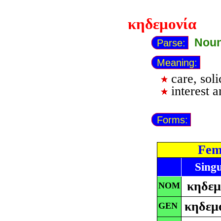
κηδεμονία
Noun
Parse:
Meaning:
care, soli
interest 
Forms:
Fem
Sing
κηδεμ
NOM
κηδεμ
GEN