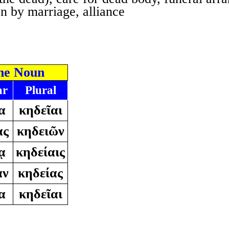
n by marriage, alliance
ne Noun
ar
Plural
α
κηδεῖαι
ας
κηδειῶν
ᾳ
κηδείαις
αν
κηδείας
α
κηδεῖαι