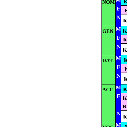
M
κ
NOM
F
N
κ
M
κ
GEN
F
κ
N
κ
M
DAT
F
N
M
κ
ACC
F
κ
κ
N
κ
M