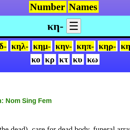
Number
Names
κη-
☰
δ-
κηλ-
κημ-
κην-
κηπ-
κηρ-
κη
κο
κρ
κτ
κυ
κω
: Nom Sing Fem
 the dead), care for dead body, funeral ar