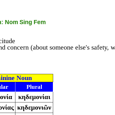
: Nom Sing Fem
citude
and concern (about someone else's safety, we
inine Noun
ular
Plural
ονία
κηδεμονίαι
ονίας
κηδεμονιῶν