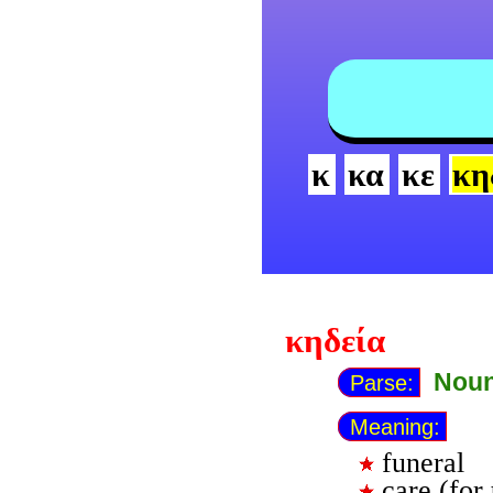
κ
κα
κε
κη
κηδεία
Noun
Parse:
Meaning:
funeral
care (for