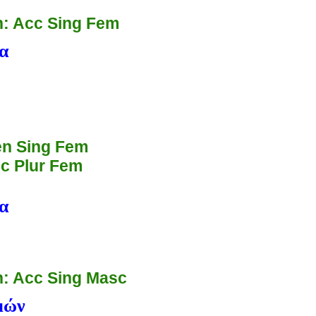
: Acc Sing Fem
ία
n Sing Fem
c Plur Fem
ία
: Acc Sing Masc
μών