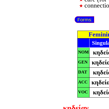
connectio
Forms:
Femini
Singul
κηδεί
NOM
κηδεί
GEN
κηδεί
DAT
κηδεί
ACC
κηδεί
VOC
κηδείαν