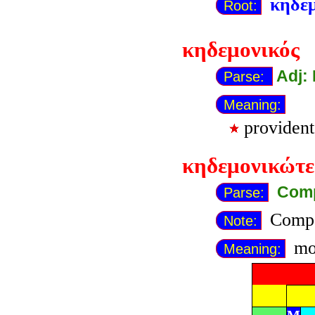
κηδε
Root:
κηδεμονικός
Adj:
Parse:
Meaning:
provident
κηδεμονικώτε
Comp
Parse:
Compa
Note:
mor
Meaning: