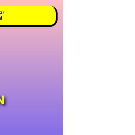
ar
al
N