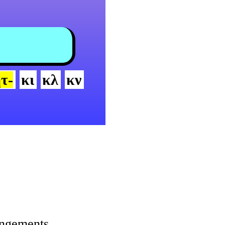
τ-
κι
κλ
κν
rangements