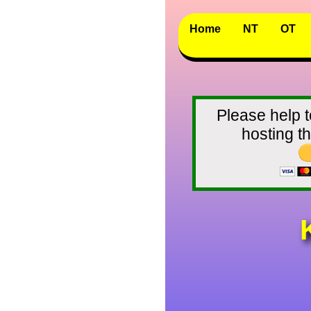
Home
NT
OT
Please help t
hosting 