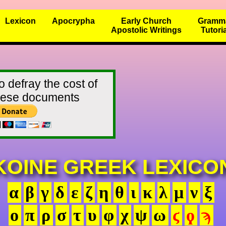
Lexicon
Apocrypha
Early Church
Gramm
Apostolic Writings
Tutori
o defray the cost of
these documents
KOINE GREEK LEXICO
α
β
γ
δ
ε
ζ
η
θ
ι
κ
λ
μ
ν
ξ
ο
π
ρ
σ
τ
υ
φ
χ
ψ
ω
ϛ
ϙ
ϡ