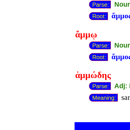
Noun
Parse:
ἄμμο
Root:
ἄμμῳ
Noun
Parse:
ἄμμο
Root:
ἀμμώδης
Adj:
Parse:
san
Meaning: