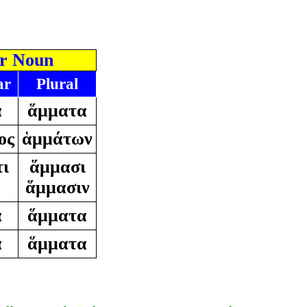
r Noun
ar
Plural
α
ἅμματα
ος
ἁμμάτων
ι
ἅμμασι
ἅμμασιν
α
ἅμματα
α
ἅμματα