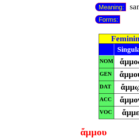
san
Meaning:
Forms:
Femini
Singul
ἄμμο
NOM
ἄμμο
GEN
ἄμμ
DAT
ἄμμο
ACC
ἄμμ
VOC
ἄμμου