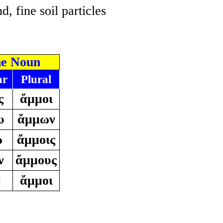
d, fine soil particles
ne Noun
ar
Plural
ς
ἄμμοι
υ
ἄμμων
ῳ
ἄμμοις
ν
ἄμμους
ε
ἄμμοι