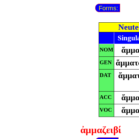
Forms:
Neute
Singul
ἅμμ
NOM
ἅμματ
GEN
ἅμματ
DAT
ἅμμ
ACC
ἅμμ
VOC
ἀμμαζειβί