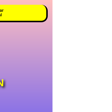
ar
al
N