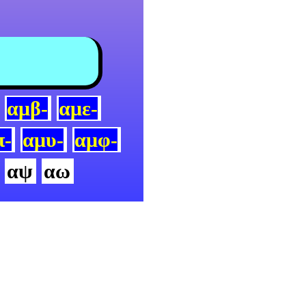
αμβ-
αμε-
π-
αμυ-
αμφ-
αψ
αω