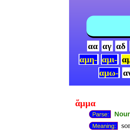
αα
αγ
αδ
αμη-
αμι-
α
αμω-
α
ἅμμα
Noun
Parse:
som
Meaning: