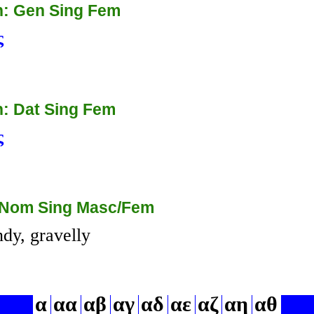
: Gen Sing Fem
ς
: Dat Sing Fem
ς
 Nom Sing Masc/Fem
dy, gravelly
α
αα
αβ
αγ
αδ
αε
αζ
αη
αθ