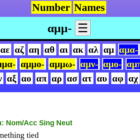
Number
Names
αμμ-
☰
αε
αζ
αη
αθ
αι
ακ
αλ
αμ
αμα-
μμα-
αμμο-
αμμω-
αμν-
αμο-
αμ
ν
αξ
αο
απ
αρ
ασ
ατ
αυ
αφ
αχ
: Nom/Acc Sing Neut
ething tied