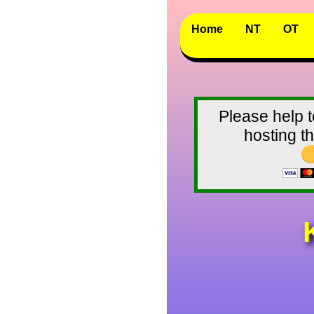
Home
NT
OT
Please help t
hosting 