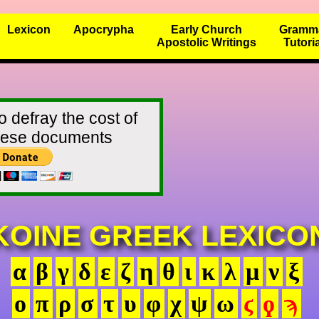
Lexicon
Apocrypha
Early Church
Gramm
Apostolic Writings
Tutori
o defray the cost of
these documents
KOINE GREEK LEXICO
α
β
γ
δ
ε
ζ
η
θ
ι
κ
λ
μ
ν
ξ
ο
π
ρ
σ
τ
υ
φ
χ
ψ
ω
ϛ
ϙ
ϡ