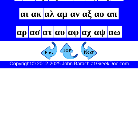
αι
ακ
αλ
αμ
αν
αξ
αο
απ
αρ
ασ
ατ
αυ
αφ
αχ
αψ
αω
Copyright © 2012-2025 John Barach at GreekDoc.com