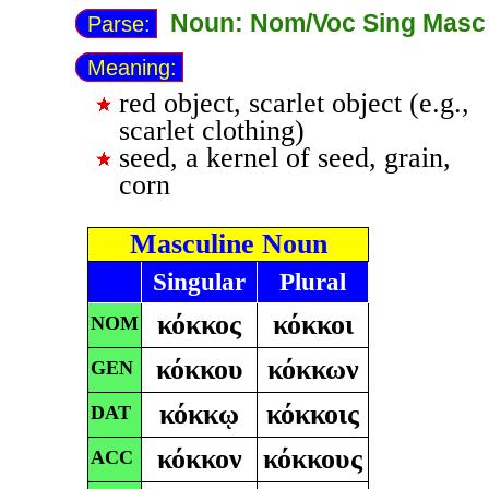
Noun: Nom/Voc Sing Masc
Parse:
Meaning:
red object, scarlet object (e.g.,
scarlet clothing)
seed, a kernel of seed, grain,
corn
Masculine Noun
Singular
Plural
κόκκος
κόκκοι
NOM
κόκκου
κόκκων
GEN
κόκκῳ
κόκκοις
DAT
κόκκον
κόκκους
ACC