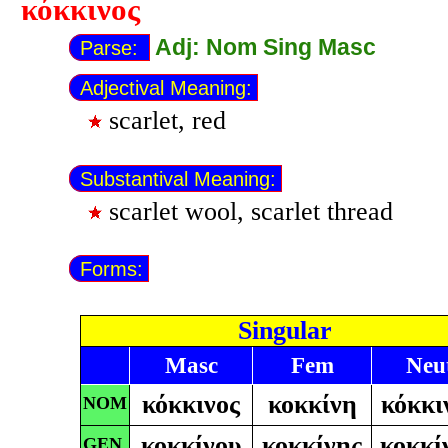
κόκκινος
Adj: Nom Sing Masc
Parse:
Adjectival Meaning:
scarlet, red
Substantival Meaning:
scarlet wool, scarlet thread
Forms:
Singular
Masc
Fem
Neu
κόκκινος
κοκκίνη
κόκκι
NOM
κοκκίνου
κοκκίνης
κοκκί
GEN