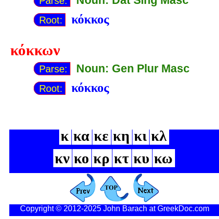
Parse:
κόκκος
Root:
κόκκων
Noun: Gen Plur Masc
Parse:
κόκκος
Root:
κ
κα
κε
κη
κι
κλ
κν
κο
κρ
κτ
κυ
κω
Copyright © 2012-2025 John Barach at GreekDoc.com