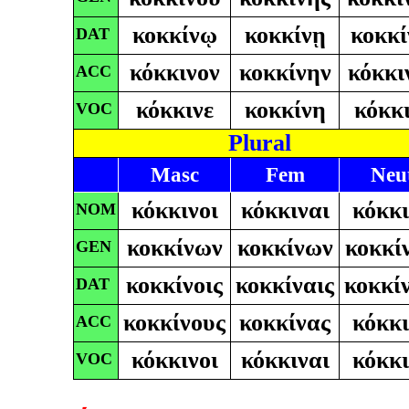
κοκκίνῳ
κοκκίνῃ
κοκκ
DAT
κόκκινον
κοκκίνην
κόκκι
ACC
κόκκινε
κοκκίνη
κόκκ
VOC
Plural
Masc
Fem
Neu
κόκκινοι
κόκκιναι
κόκκ
NOM
κοκκίνων
κοκκίνων
κοκκί
GEN
κοκκίνοις
κοκκίναις
κοκκίν
DAT
κοκκίνους
κοκκίνας
κόκκ
ACC
κόκκινοι
κόκκιναι
κόκκ
VOC