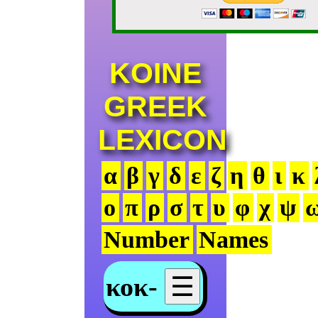
KOINE
GREEK
LEXICON
α
β
γ
δ
ε
ζ
η
θ
ι
κ
ο
π
ρ
σ
τ
υ
φ
χ
ψ
Number
Names
κοκ-
☰