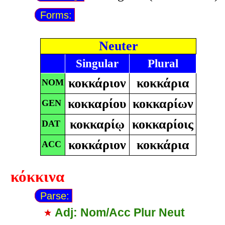
Forms:
Neuter
Singular
Plural
κοκκάριον
κοκκάρια
NOM
κοκκαρίου
κοκκαρίων
GEN
κοκκαρίῳ
κοκκαρίοις
DAT
κοκκάριον
κοκκάρια
ACC
κόκκινα
Parse:
Adj: Nom/Acc Plur Neut