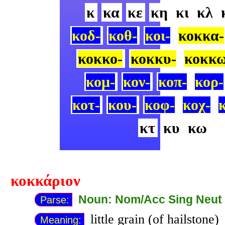
κ
κα
κε
κη
κι
κλ
κοδ-
κοθ-
κοι-
κοκκα-
κοκκο-
κοκκυ-
κοκκω
κομ-
κον-
κοπ-
κορ-
κοτ-
κου-
κοφ-
κοχ-
κτ
κυ
κω
κοκκάριον
Noun: Nom/Acc Sing Neut
Parse:
little grain (of hailstone)
Meaning: