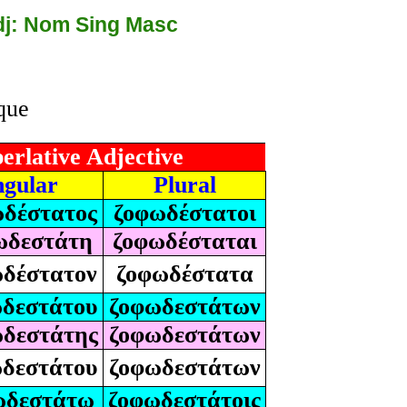
dj: Nom Sing Masc
que
erlative Adjective
ngular
Plural
δέστατος
ζοφωδέστατοι
ωδεστάτη
ζοφωδέσταται
δέστατον
ζοφωδέστατα
δεστάτου
ζοφωδεστάτων
δεστάτης
ζοφωδεστάτων
δεστάτου
ζοφωδεστάτων
ωδεστάτῳ
ζοφωδεστάτοις