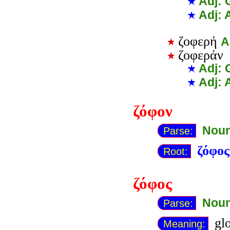
Adj: 
Adj: 
ζοφερή
A
ζοφεράν
Adj: 
Adj: 
ζόφον
Noun
Parse:
ζόφος
Root:
ζόφος
Noun
Parse:
glo
Meaning: