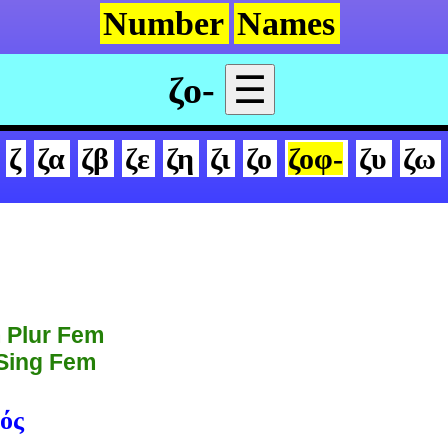
Number
Names
ζο-
☰
ζ
ζα
ζβ
ζε
ζη
ζι
ζο
ζοφ-
ζυ
ζω
 Plur Fem
 Sing Fem
ός