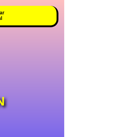
ar
al
N