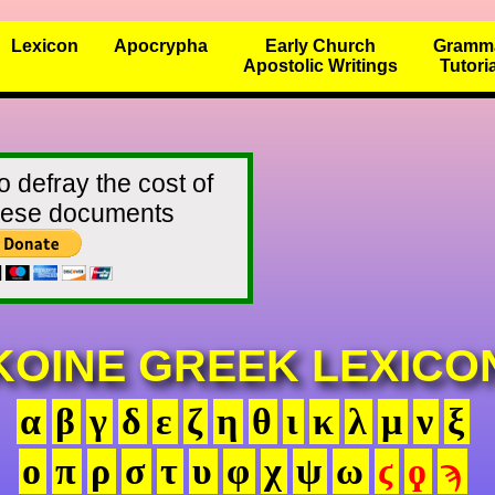
Lexicon
Apocrypha
Early Church
Gramm
Apostolic Writings
Tutori
o defray the cost of
these documents
KOINE GREEK LEXICO
α
β
γ
δ
ε
ζ
η
θ
ι
κ
λ
μ
ν
ξ
ο
π
ρ
σ
τ
υ
φ
χ
ψ
ω
ϛ
ϙ
ϡ