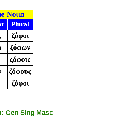
ne Noun
ar
Plural
ς
ζόφοι
υ
ζόφων
ῳ
ζόφοις
ν
ζόφους
ζόφοι
: Gen Sing Masc