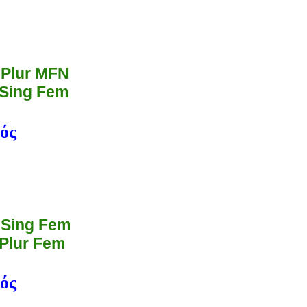
 Plur MFN
 Sing Fem
ός
 Sing Fem
 Plur Fem
ός