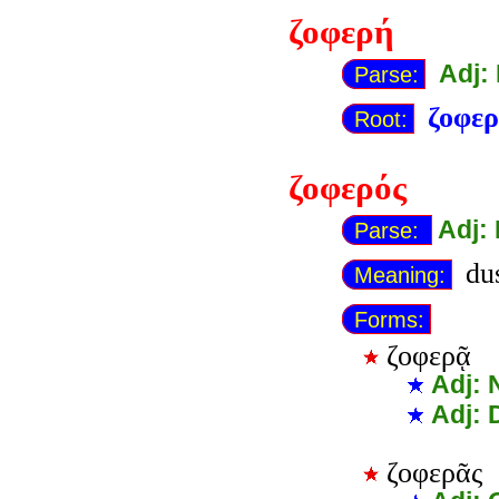
ζοφερή
Adj:
Parse:
ζοφερ
Root:
ζοφερός
Adj:
Parse:
dus
Meaning:
Forms:
ζοφερᾷ
Adj: 
Adj: 
ζοφερᾶς