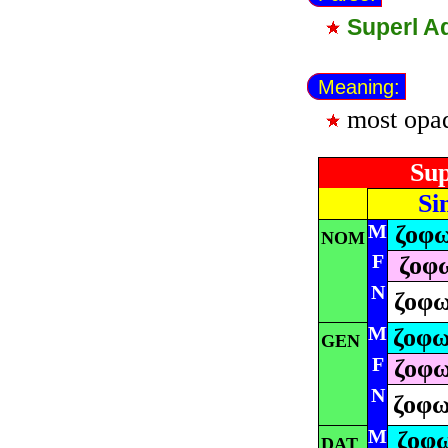
Superl A
Meaning:
most opa
Sup
Si
M
ζοφω
NOM
F
ζοφ
N
ζοφω
M
ζοφω
GEN
F
ζοφω
N
ζοφω
M
ζοφ
DAT