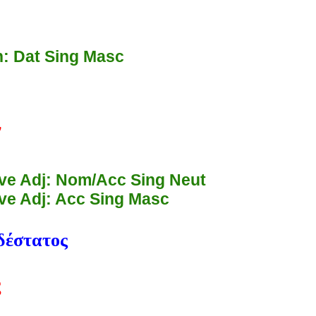
: Dat Sing Masc
ν
ive Adj: Nom/Acc Sing Neut
ive Adj: Acc Sing Masc
δέστατος
ς