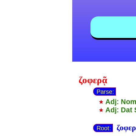
ζοφερᾷ
Parse:
Adj: Nom
Adj: Dat
ζοφερ
Root: