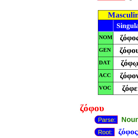
Masculi
Singul
ζόφο
NOM
ζόφο
GEN
ζόφ
DAT
ζόφο
ACC
ζόφε
VOC
ζόφου
Noun
Parse:
ζόφος
Root: