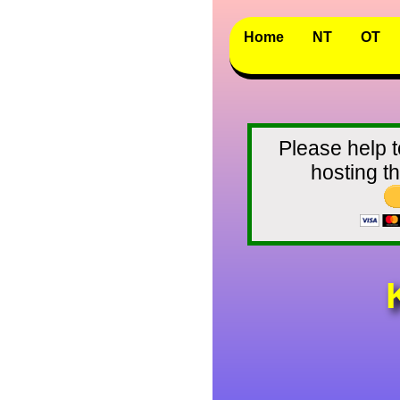
Home
NT
OT
Please help t
hosting 